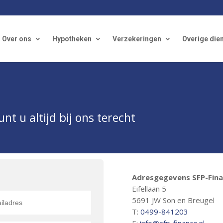
Over ons
Hypotheken
Verzekeringen
Overige die
nt u altijd bij ons terecht
Adresgegevens SFP-Fin
Eifellaan 5
5691 JW Son en Breugel
T:
0499-841203