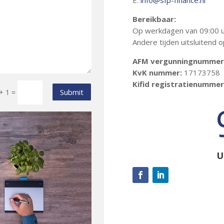
E:
info@sfp-finance.nl
Bereikbaar:
Op werkdagen van 09:00 uu
Andere tijden uitsluitend o
AFM vergunningnummer
KvK nummer:
17173758
Kifid registratienummer
Submit
+ 1
=
U