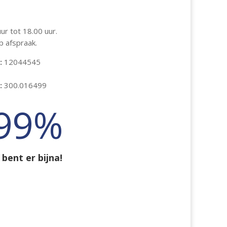
r tot 18.00 uur.
p afspraak.
:
12044545
:
300.016499
99
%
 bent er bijna!