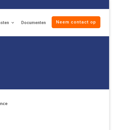
Neem contact op
nsten
Documenten
ance