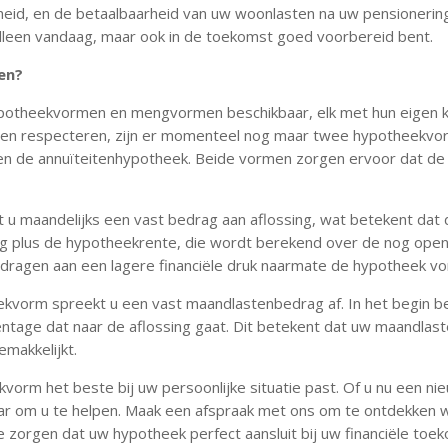
theid, en de betaalbaarheid van uw woonlasten na uw pensionerin
alleen vandaag, maar ook in de toekomst goed voorbereid bent.
en?
 hypotheekvormen en mengvormen beschikbaar, elk met hun eigen
men respecteren, zijn er momenteel nog maar twee hypotheekvo
en de annuïteitenhypotheek. Beide vormen zorgen ervoor dat de 
t u maandelijks een vast bedrag aan aflossing, wat betekent dat de
ng plus de hypotheekrente, die wordt berekend over de nog open
ijdragen aan een lagere financiële druk naarmate de hypotheek vo
ekvorm spreekt u een vast maandlastenbedrag af. In het begin bes
entage dat naar de aflossing gaat. Dit betekent dat uw maandlast
emakkelijkt.
orm het beste bij uw persoonlijke situatie past. Of u nu een nieu
ar om u te helpen. Maak een afspraak met ons om te ontdekken w
orgen dat uw hypotheek perfect aansluit bij uw financiële toek